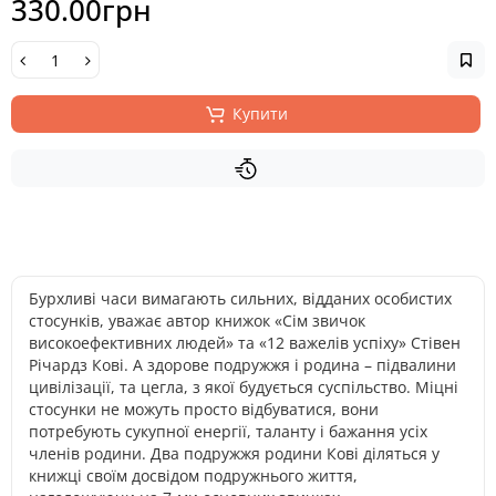
330.00грн
Купити
Бурхливі часи вимагають сильних, відданих особистих
стосунків, уважає автор книжок «Сім звичок
високоефективних людей» та «12 важелів успіху» Стівен
Річардз Кові. А здорове подружжя і родина – підвалини
цивілізації, та цегла, з якої будується суспільство. Міцні
стосунки не можуть просто відбуватися, вони
потребують сукупної енергії, таланту і бажання усіх
членів родини. Два подружжя родини Кові діляться у
книжці своїм досвідом подружнього життя,