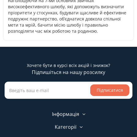
наголошуючи на 7-ми основних звичках
високоефективного шлюбу, які допоможуть визначити
пріоритети у стосунках, будувати щасливе й ефективне
подружнє партнерство, об’єднатися довкола спільної
мети та мрій, бачити місію шлюбу і правильно
розподіляти час між роботою та родиною.
Хочете бути в курсі всіх акцій і знижок?
Підпишіться на нашу розсилку
Підписатися
Інформація
Категорії