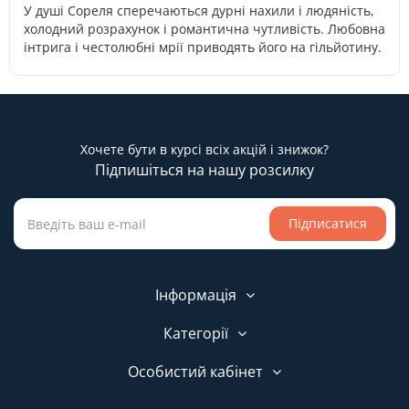
У душі Сореля сперечаються дурні нахили і людяність,
холодний розрахунок і романтична чутливість. Любовна
інтрига і честолюбні мрії приводять його на гільйотину.
Хочете бути в курсі всіх акцій і знижок?
Підпишіться на нашу розсилку
Підписатися
Інформація
Категорії
Особистий кабінет